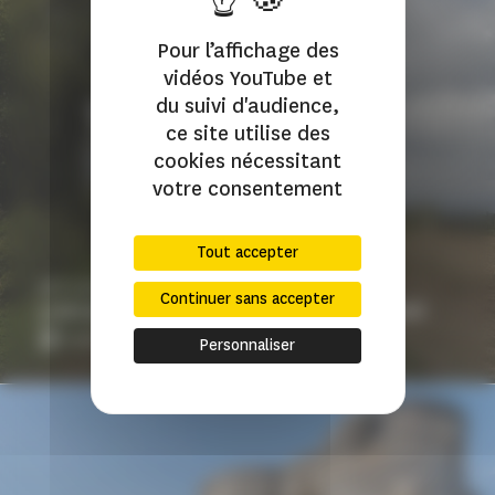
Pour l’affichage des
vidéos YouTube et
du suivi d'audience,
ce site utilise des
cookies nécessitant
votre consentement
Tout accepter
ART & ARCHITECTURE
Continuer sans accepter
3 escapades autour de Clermont-Ferrand
article | 5 min
Personnaliser