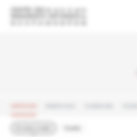
Panneau de gestion des cookies
EXPOSITION
RENDEZ-VOUS
CE WEEK-END
CHOISI
En cours, à venir
Passées