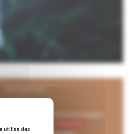
EXPOSITION EN COURS
Fort Saint-André à Villeneuve-lez-Avignon
1 rendez-vous autour de l'exposition
e utilise des