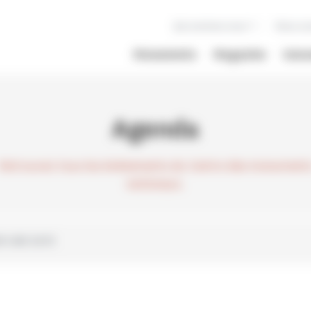
Qui sommes nous ?
Nous so
Monuments
Magazine
Inno
Agenda
Retrouvez tous les événements du Centre des monument
nationaux.
R UNE DATE