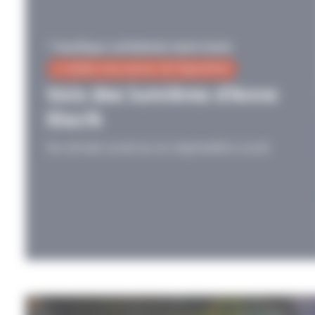
Basilique cathédrale Saint-Denis
0 rendez-vous autour de l'exposition
Voix des lumières d'Anne
Slacik
Du 28 mai 2026 au 20 septembre 2026