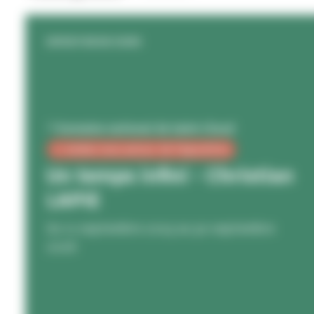
EXPOSITION EN COURS
Domaine national de Saint-Cloud
0 rendez-vous autour de l'exposition
Un temps infini - Christian
LAPIE
Du 12 septembre 2025 au 30 septembre
2026