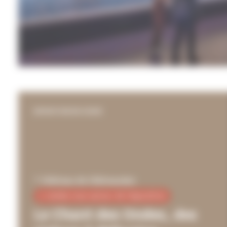
EXPOSITION EN COURS
Château de Châteaudun
0 rendez-vous autour de l'exposition
Le Chant des Ondes, des