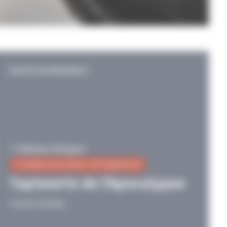
EXPOSITION PERMANENTE
Château d'Angers
6 rendez-vous autour de l'exposition
Tapisserie de l'Apocalypse
Toute l'année