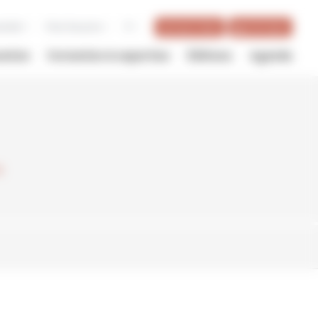
utenir
Pour les pros
fr
BILLETTERIE
BOUTIQUE
vation
Formation & expertise
Éditions
Agenda
s