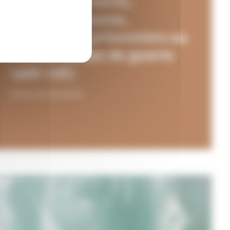
Nous protestants,
Suzanne, Jeanne,
Guillaume, prisonniers au
Fort en temps de guerre
1568-1787
Dates et horaires