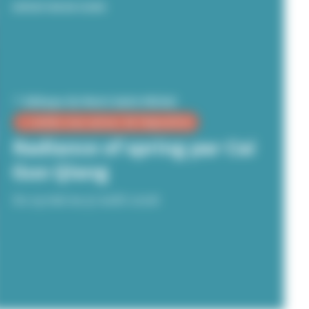
EXPOSITION EN COURS
Abbaye du Mont-Saint-Michel
0 rendez-vous autour de l'exposition
Radiance of spring par Cai
Guo Qiang
Du 29 mai au 31 août 2026