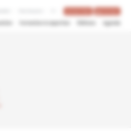
utenir
Pour les pros
fr
BILLETTERIE
BOUTIQUE
vation
Formation & expertise
Éditions
Agenda
r