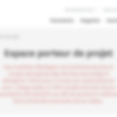
Qui sommes nous ?
Nous so
Monuments
Magazine
Inno
eur de projet
Espace porteur de projet
Vous souhaitez développer une activité de services ou
occuper des espaces dans des lieux de prestige et
d’exception ? Retrouvez ici toutes nos consultations en
cours. Chaque année, le CMN travaille avec plus de 300
partenaires afin d’enrichir son offre de services et renforce
l’attractivité des monuments de son réseau.