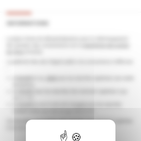
INFORMATIONS
La plate-forme de dématérialisation pour le téléchargement
des dossiers des consultations est la
plateforme des achats
de l'État
(PLACE).
La publicité des avis d'appel public à la concurrence s'effectue
:
au
BOAMP
et au
JOUE
pour les marchés supérieurs aux seuils
européens,
au
BOAMP
pour les marchés d'un montant supérieur à 90
000 € HT,
au
BOAMP
ou sur le site de la
PLACE
pour les marchés
compris entre 40 000 et 90 000 € HT.
Les données essentielles des marchés d’un montant supérieur
à 40 000 € HT sont publiés sur la
PLACE
.