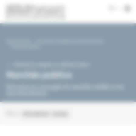
Panneau de gestion des cookies
|
fr
Page d'accueil
Informations légales et administratives
Marchés publics
Informations légales et administratives
Marchés publics
Retrouvez sur ces pages les marchés notifiés et les
avis d'attribution.
Aller à :
Informations
Contact