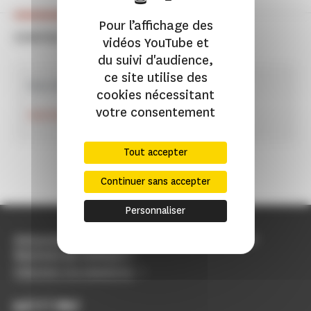
Pour l’affichage des
CONTACT
vidéos YouTube et
du suivi d'audience,
ce site utilise des
Marchés publics
cookies nécessitant
votre consentement
marches-publics@monuments-nationaux.fr
Tout accepter
Continuer sans accepter
Personnaliser
Amoureux des monuments du patrimoine ?
Restons en contact !
S'abonner à la newsletter