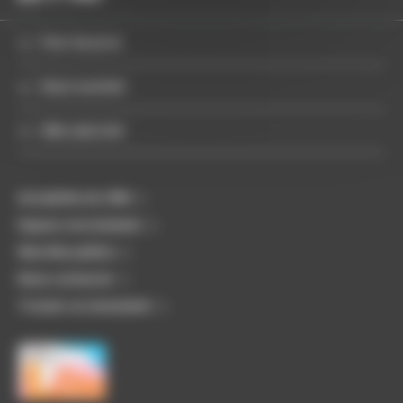
Pour les pros
Nous soutenir
Aller plus loin
Actualités du CMN
Espace recrutement
Marchés publics
Nous contacter
Trouver un monument