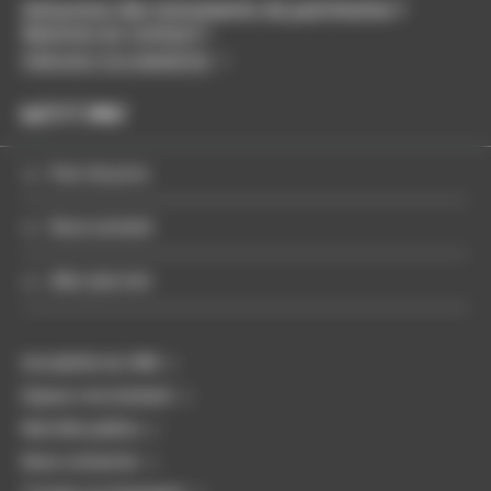
Amoureux des monuments du patrimoine ?
Restons en contact !
S'abonner à la newsletter
Pour les pros
Nous soutenir
Aller plus loin
Actualités du CMN
Espace recrutement
Marchés publics
Nous contacter