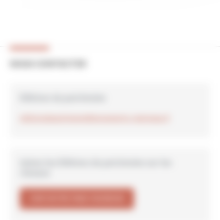
NOUS CONTACTER
Éditions du patrimoine
editionsdupatrimoine@monuments-nationaux.fr
Suivez les Éditions du patrimoine sur les
réseaux
VOIR NOTRE PAGE FACEBOOK