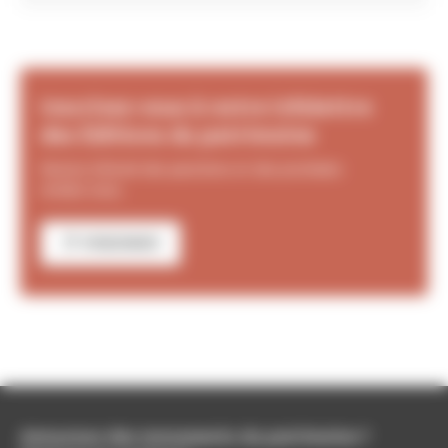
Inscrivez-vous à notre infolettre
des Éditions du patrimoine
Restez informé des parutions et des prochains
rendez-vous.
M'ABONNER
Amoureux des monuments du patrimoine ?