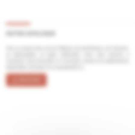
NOTRE CATALOGUE
Pour en savoir plus sur les Éditions du patrimoine, son histoire,
sa philosophie, sa ligne éditoriale, nous vous invitons à
consulter notre brochure et retrouver toutes nos publications
disponibles (incluant les nouveautés) ici.
BROCHURE