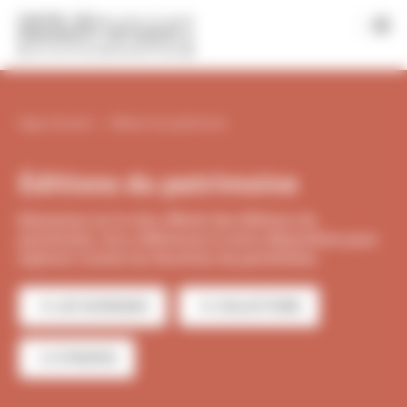
Panneau de gestion des cookies
|
Page d'accueil
Éditions du patrimoine
Éditions du patrimoine
Bienvenue sur le site officiel des Éditions du
patrimoine. 600 références à votre disposition pour
explorer toutes les facettes du patrimoine.
LES OUVRAGES
COLLECTIONS
À PROPOS