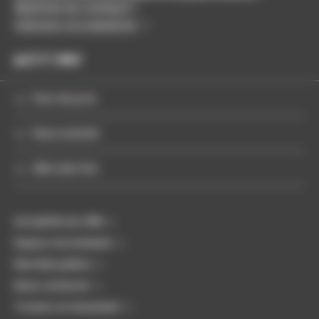
Restons en contact !
S'abonner à la newsletter
Pour les pros
Nous soutenir
Aller plus loin
Actualités du CMN
Espace recrutement
Marchés publics
Nous contacter
Trouver un monument