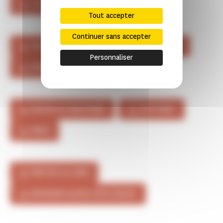
CORSE
GRAND EST
Tout accepter
Continuer sans accepter
HAUTS-DE-FRANCE
ÎLE-DE-FRANCE
Personnaliser
NORMANDIE
NOUVELLE-AQUITAINE
OCCITANIE
PARIS
PAYS DE LA LOIRE
PROVENCE-ALPES-CÔTE D'AZUR