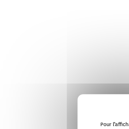
Pour l’affic