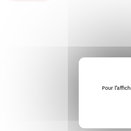
Pour l’affic