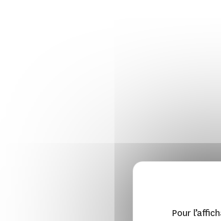
Pour l’affic