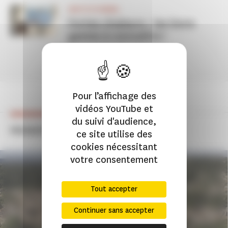
INSTITUTIONNEL
Fortes chaleurs : les bons
gestes à connaître !
Pour l’affichage des
vidéos YouTube et
du suivi d'audience,
MAGAZINE
ce site utilise des
cookies nécessitant
votre consentement
Tout accepter
Continuer sans accepter