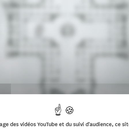
hage des vidéos YouTube et du suivi d'audience, ce sit