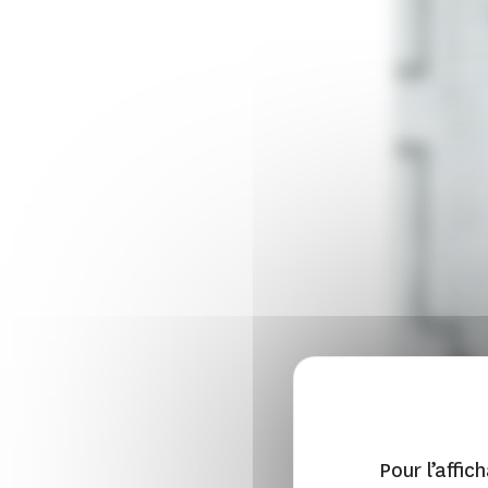
Pour l’affic