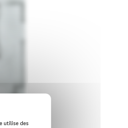
e utilise des