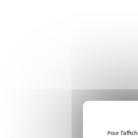
Pour l’affic