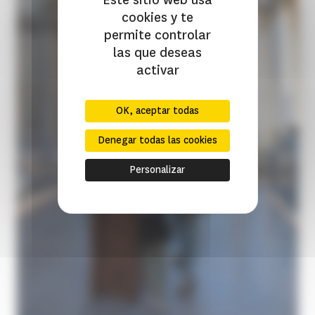
cookies y te
permite controlar
las que deseas
activar
OK, aceptar todas
Denegar todas las cookies
Personalizar