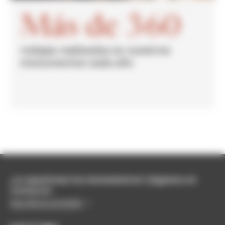
Más de 360
rodajes realizados en nuestros
monumentos cada año
¿Le apasionan los monumentos? ¡Sigamos en
contacto!
Suscribirse al boletín