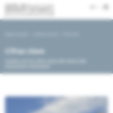
Panel de gestión de cookies
|
es
Página principal
¿Quiénes somos?
Cifras clave
Cifras clave
¿Cuáles son las cifras clave del Centre des
monuments nationaux?