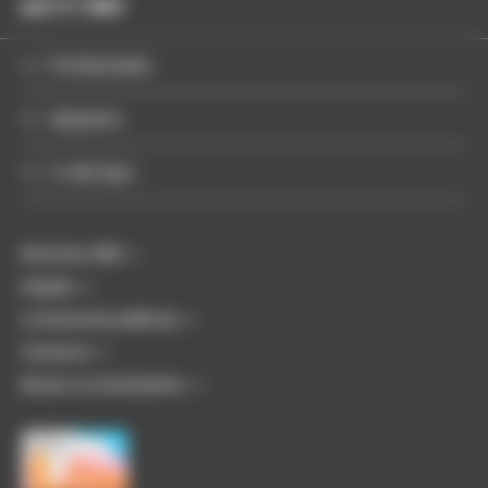
Profesionales
Apóyenos
Ir más lejos
Noticias CMN
Empleo
Licitaciones públicas
Contacto
Buscar un monumento