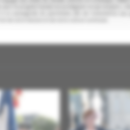
engagé aux côtés du monde culturel et artistique. Fidèle
ir pour le progrès humain en protégeant ce qui compte », A
 à la sauvegarde du patrimoine afin de transmettre aux 
fruit de notre histoire et de notre culture commune.