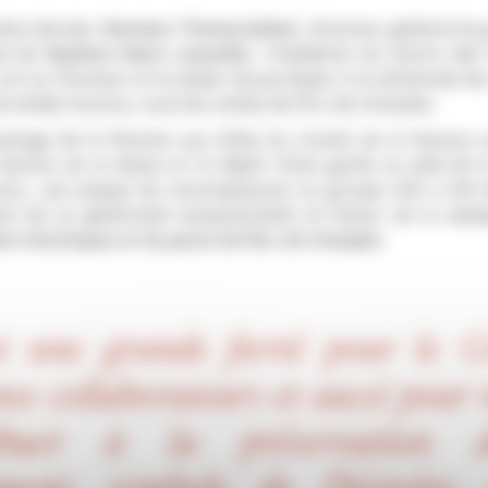
bre dernier,
Monsieur Thomas Buberl
, Directeur général du
né de
Madame Marie Lavandier
, Présidente du Centre de
ont eu l’honneur et le plaisir de participer à la cérémonie de
u Soldat inconnu, sous les voûtes de l’Arc de triomphe.
avivage de la flamme aux côtés du
Comité de la Flamme so
Flamme de la Nation
et le dépôt d’une gerbe au pied de 
onnu, une plaque de reconnaissance au groupe AXA a été d
nt de sa générosité exceptionnelle en faveur de la
rest
rs historiques et du parvis de l’Arc de triomphe
.
st une grande fierté pour le G
os collaborateurs et aussi pour
ribuer à la préservation 