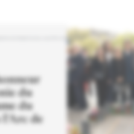
lamme du Soldat inconnu, sous l'Arc de triomphe
honneur
nie du
mme du
 l'Arc de