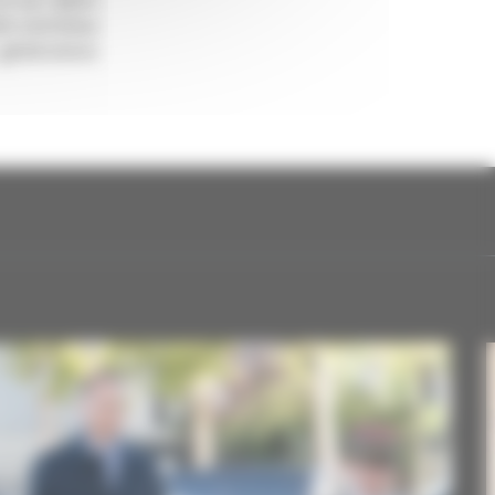
 à sa raison
XA contribue
générations