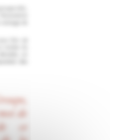
 groupe AXA,
s Monuments
 ravivage de
us l’Arc de
la tombe du
évoilée, en
auration des
roupe,
 moi de
de ce