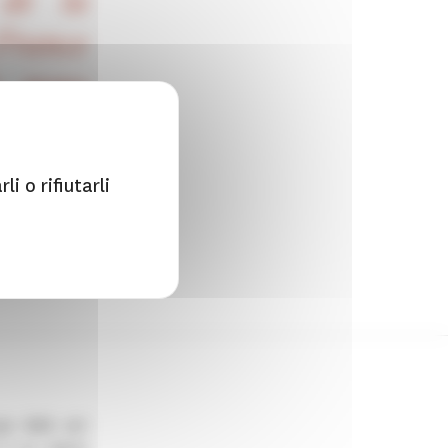
 de la
France
, nous
’être :
i o rifiutarli
upe
AXA
est