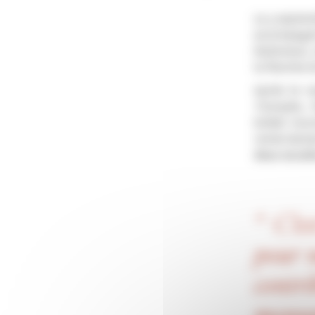
Le 3 septem
accompag
Nationaux, 
la flamme d
Après le r
Triomphe, 
Soldat inc
remercieme
deux escalie
C’e
pour n
cont