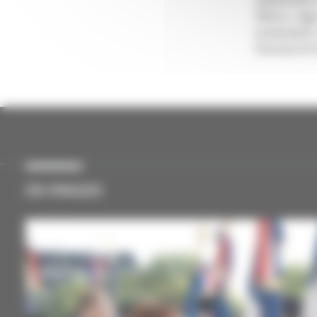
pleinement 
d’être « Ag
activement
futures le 
EN IMAGES