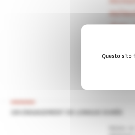
monum
mémoi
dans 
donnon
protég
Questo sito f
Thomas 
Directeu
UN ENGAGEMENT DE LONGUE DURÉE
Mécène du