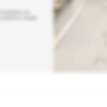
 présentes, le 3
ollectif et citoyen.