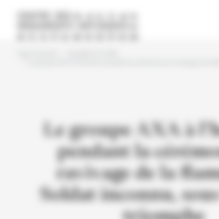
Pannello di gestione dei cookies
Page d'accueil
Actualités du CMN
Le groupe AXA à l’honneur pendant la cérémonie du ravivage de la f
Le groupe AXA à l’
pendant la cérémo
ravivage de la fla
Soldat inconnu, sous
triomphe