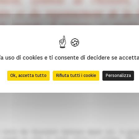
ent, symbole de l’histoire,
re et du rayonnement de la 
le monde. À travers ce projet
s tout son sens à notre raison d
er ce qui compte.
a uso di cookies e ti consente di decidere se accettarl
Buberl
Ok, accetta tutto
Rifiuta tutti i cookie
Personalizza
r général du groupe AXA
 Centre des Monuments Nationaux depuis 2021, le gro