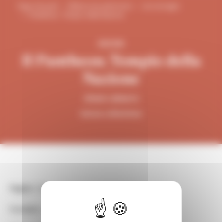
Page d'accueil
Éditions du patrimoine
Les ouvrages
Il Pantheon. Tempio della Nazione
EDIZIONI
Il Pantheon. Tempio della
Nazione
Alexia Lebeurre
Senza collezione
Pagine :
64
Formato :
11 x 22,5 cm