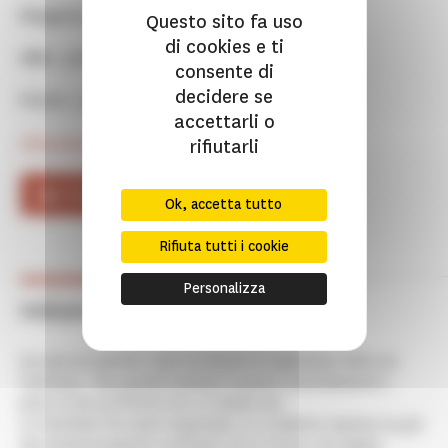
Rilegatura :
Broché à rabats
Questo sito fa uso
di cookies e ti
ISBN :
9782858224043
consente di
decidere se
Prezzo :
9 €
accettarli o
Choix de langue :
it
rifiutarli
ACQUISTARE
Ok, accetta tutto
Rifiuta tutti i cookie
Personalizza
PRÉSENTATION
Au cœur du Quartier Latin se dresse le majestueux dôme du
Panthéon. "Aux grands hommes la patrie reconnaissante",
peut-on lire au fronton de ce temple laïc.
Le Panthéon fut aussi longtemps, et à maintes reprises au gré
des bouleversements politiques de la France, une église