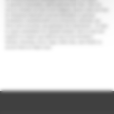
consacrée à Geneviève, sainte patronne de Paris. Dans les
nefs se côtoient art laïc et art religieux, vastes toiles de Puvis
de Chavannes illustrant la vie de Geneviève et glorieux
monuments commémoratifs à la Convention nationale, aux
héros morts inconnus, aux généraux de la Révolution... Et dans
la crypte sommeillent les "grands hommes" dont le seul nom
inspirent le respect par-delà les ans et les frontières :
Voltaire, Rousseau, Victor Hugo, Emile Zola, Jean Moulin ou
encore Pierre et Marie Curie.